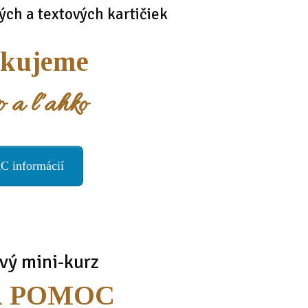
ých a textových kartičiek
kujeme
o a ľahko
C informácií
vý mini-kurz
Á POMOC