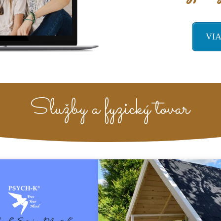
VIA
Služby a fyzický tovar