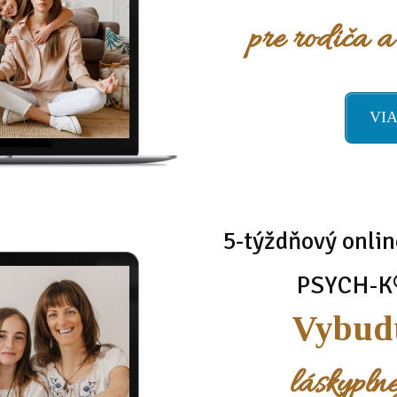
pre rodiča a
VIA
5-týždňový onlin
PSYCH-K
Vybudu
láskypln