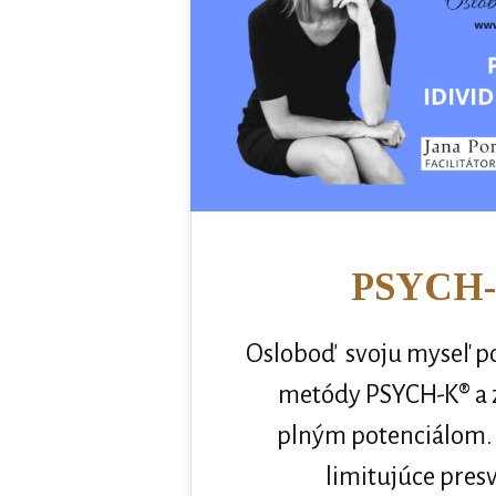
PSYCH
Osloboď svoju myseľ p
metódy PSYCH-K® a z
plným potenciálom.
limitujúce pres