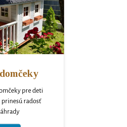
 domčeky
omčeky pre deti
é prinesú radosť
záhrady