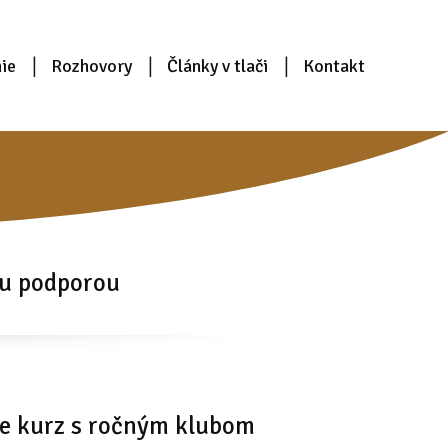
ie
Rozhovory
Články v tlači
Kontakt
ou podporou
ne kurz s ročným klubom