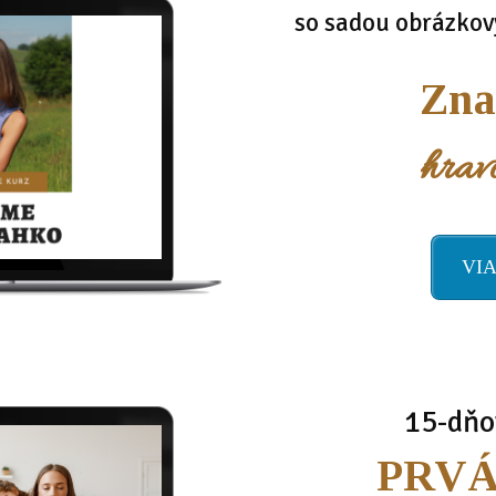
so sadou obrázkov
Zna
hrav
VIA
15-dňo
PRV