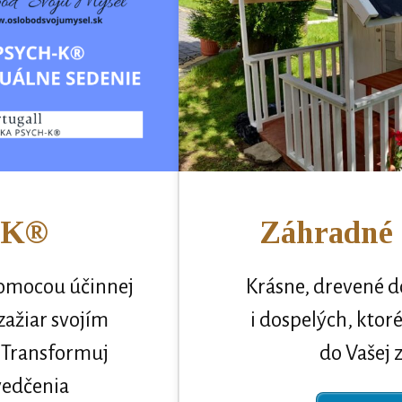
-K®
Záhradné
omocou účinnej
Krásne, drevené d
ažiar svojím
i dospelých, ktor
 Transformuj
do Vašej 
vedčenia