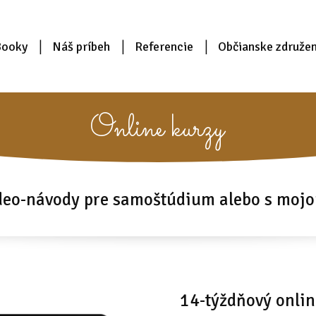
Booky
Náš príbeh
Referencie
Občianske združen
Online kurzy
deo-návody pre samoštúdium alebo s moj
14-týždňový onli