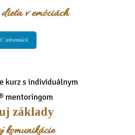
 dieťa v emóciách
C informácií
e kurz s individuálnym
® mentoringom
j základy
ej komunikácie