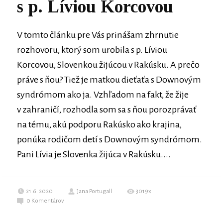
s p. Líviou Korcovou
V tomto článku pre Vás prinášam zhrnutie
rozhovoru, ktorý som urobila s p. Líviou
Korcovou, Slovenkou žijúcou v Rakúsku. A prečo
práve s ňou? Tiež je matkou dieťaťa s Downovým
syndrómom ako ja. Vzhľadom na fakt, že žije
v zahraničí, rozhodla som sa s ňou porozprávať
na tému, akú podporu Rakúsko ako krajina,
ponúka rodičom detí s Downovým syndrómom.
Pani Lívia je Slovenka žijúca v Rakúsku....
21.6. 2020
Jana Portugall
3019x
0
Komentárov