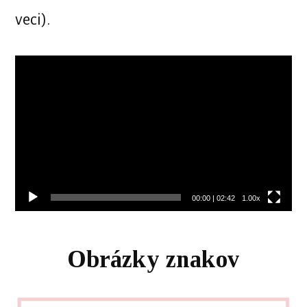
veci).
Video
prehrávač
00:00
|
02:42
1.00x
Obrázky znakov