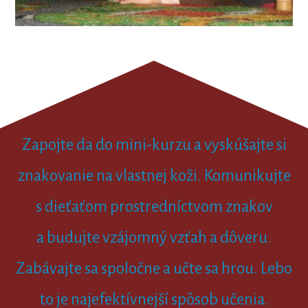
Zapojte da do mini-kurzu a vyskúšajte si
znakovanie na vlastnej koži. Komunikujte
s dieťaťom prostredníctvom znakov
a budujte vzájomný vzťah a dôveru.
Zabávajte sa spoločne a učte sa hrou. Lebo
to je najefektívnejší spôsob učenia.