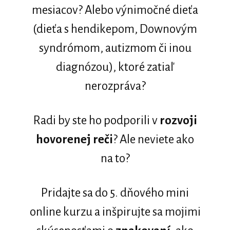
mesiacov? Alebo výnimočné dieťa
(dieťa s hendikepom, Downovým
syndrómom, autizmom či inou
diagnózou), ktoré zatiaľ
nerozpráva?
Radi by ste ho podporili v
rozvoji
hovorenej reči
? Ale neviete ako
na to?
Pridajte sa do 5. dňového mini
online kurzu a inšpirujte sa mojimi