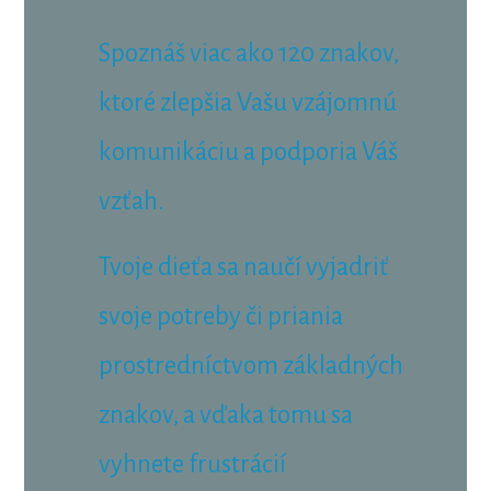
Spoznáš viac ako 120 znakov,
ktoré zlepšia Vašu vzájomnú
komunikáciu a podporia Váš
vzťah.
Tvoje dieťa sa naučí vyjadriť
svoje potreby či priania
prostredníctvom základných
znakov, a vďaka tomu sa
vyhnete frustrácií