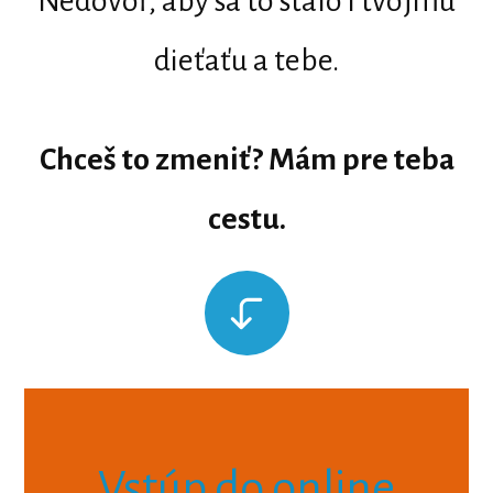
Nedovoľ, aby sa to stalo i tvojmu
dieťaťu a tebe.
Chceš to zmeniť? Mám pre teba
cestu.
Vstúp do online