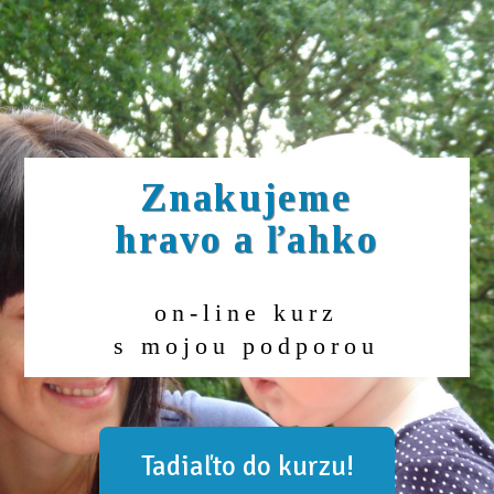
Znakujeme
hravo a ľahko
on-line kurz
s mojou podporou
Tadiaľto do kurzu!