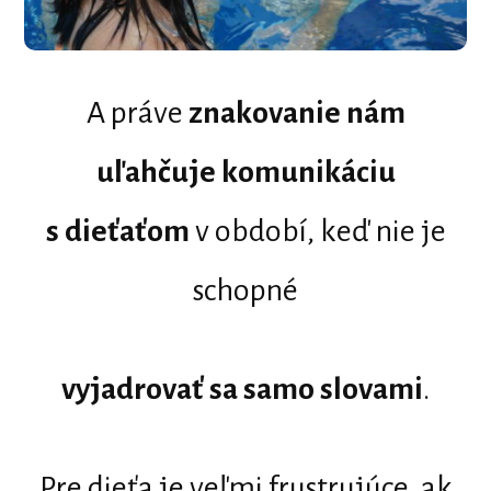
A práve
znakovanie nám
uľahčuje komunikáciu
s dieťaťom
v období, keď nie je
schopné
vyjadrovať sa samo slovami
.
Pre dieťa je veľmi frustrujúce, ak