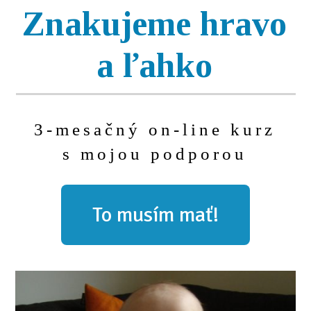
Znakujeme hravo
a ľahko
3-mesačný on-line kurz
s mojou podporou
To musím mať!