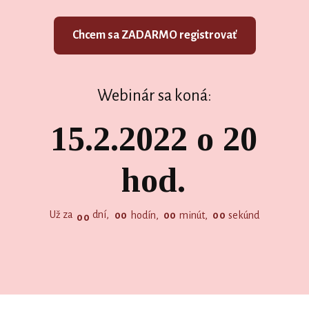
Chcem sa ZADARMO registrovať
Webinár sa koná:
15.2.2022 o 20
hod.
Už za
dní
0
0
hodín
0
0
minút
0
0
sekúnd
0
0