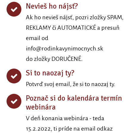
Nevieš ho nájsť?
Ak ho nevieš nájsť, pozri zložky SPAM,
REKLAMY či AUTOMATICKÉ a presuň
email od
info@rodinkavynimocnych.sk
do zložky DORUČENÉ.
Si to naozaj ty?
Potvrď svoj email, že si to naozaj ty.
Poznač si do kalendára termín
webinára
V deň konania webinára - teda
15.2.2022, ti príde na email odkaz