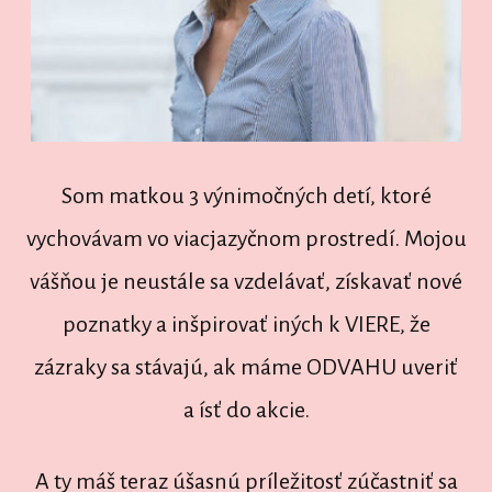
Som matkou 3 výnimočných detí, ktoré
vychovávam vo viacjazyčnom prostredí. Mojou
vášňou je neustále sa vzdelávať, získavať nové
poznatky a inšpirovať iných k VIERE, že
zázraky sa stávajú, ak máme ODVAHU uveriť
a ísť do akcie.
A ty máš teraz úšasnú príležitosť zúčastniť sa