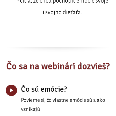
- cítia, že chcú pochopiť emócie svoje
i svojho dieťaťa.
Čo sa na webinári dozvieš?
Čo sú emócie?
Povieme si, čo vlastne emócie sú a ako
vznikajú.