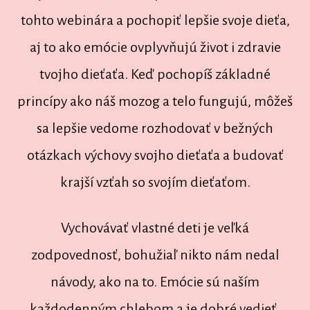
tohto webinára a pochopiť lepšie svoje dieťa,
aj to ako emócie ovplyvňujú život i zdravie
tvojho dieťaťa. Keď pochopíš základné
princípy ako náš mozog a telo fungujú, môžeš
sa lepšie vedome rozhodovať v bežných
otázkach výchovy svojho dieťaťa a budovať
krajší vzťah so svojím dieťaťom.
Vychovávať vlastné deti je veľká
zodpovednosť, bohužiaľ nikto nám nedal
návody, ako na to. Emócie sú naším
každodenným chlebom a je dobré vedieť,