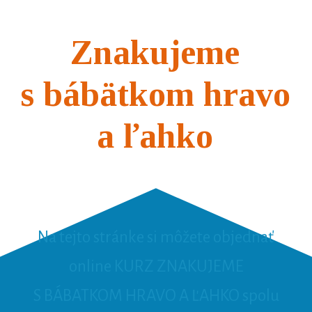
Znakujeme
s bábätkom hravo
a ľahko
Na tejto stránke si môžete objednať
online KURZ ZNAKUJEME
S BÁBATKOM HRAVO A ĽAHKO
spolu