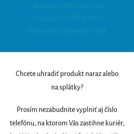
s krásnymi ilustrovanými
a textovými KARTIČKAMI
v slovenskej jazykovej verzii.
Chcete uhradiť produkt naraz alebo
na splátky?
Prosím nezabudnite vyplniť aj číslo
telefónu, na ktorom Vás zastihne kuriér,