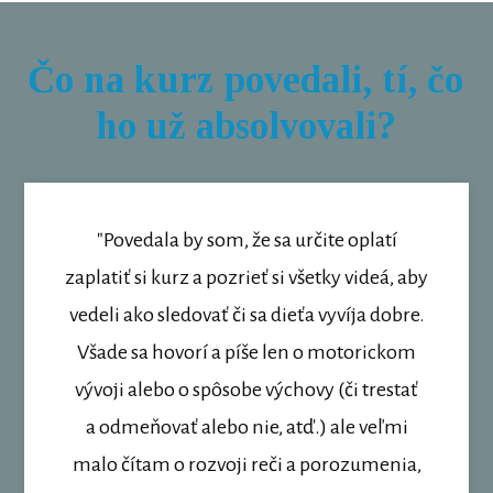
Čo na kurz povedali, tí, čo
ho už absolvovali?
"Povedala by som, že sa určite oplatí
zaplatiť si kurz a pozrieť si všetky videá, aby
vedeli ako sledovať či sa dieťa vyvíja dobre.
Všade sa hovorí a píše len o motorickom
vývoji alebo o spôsobe výchovy (či trestať
a odmeňovať alebo nie, atď.) ale veľmi
malo čítam o rozvoji reči a porozumenia,