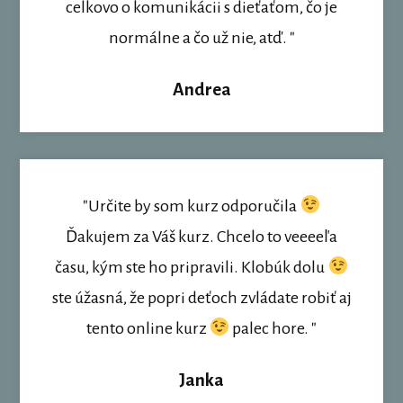
celkovo o komunikácii s dieťaťom, čo je
normálne a čo už nie, atď. "
Andrea
"Určite by som kurz odporučila
Ďakujem za Váš kurz. Chcelo to veeeeľa
času, kým ste ho pripravili. Klobúk dolu
ste úžasná, že popri deťoch zvládate robiť aj
tento online kurz
palec hore. "
Janka