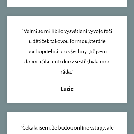
"Velmi se mi líbilo vysvětlení vývoje řeči
u dětiček takovou formou,která je
pochopitelná pro všechny. Již jsem
doporučila tento kurz sestře,byla moc
ráda."
Lucie
"Čekala jsem, že budou online vstupy, ale