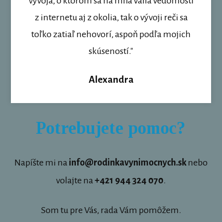
vývoja, o ktorom sa na mňa valia vedomosti
z internetu aj z okolia, tak o vývoji reči sa
toľko zatiaľ nehovorí, aspoň podľa mojich
skúseností."
Alexandra
Potrebujete pomoc?
Napíšte mi na
info@rodinkavynimocnych.sk
nebo
volajte na
+421 944 324 070
.
Som tu pre Vás, rada Vám pomôžem.