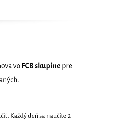
mova vo
FCB skupine
pre
vaných.
čiť. Každý deň sa naučíte 2