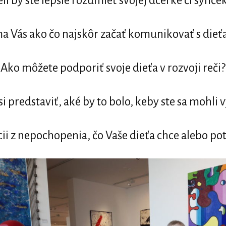
li by ste lepšie rozumieť svojej dcérke či synče
a Vás ako čo najskôr začať komunikovať s die
Ako môžete podporiť svoje dieťa v rozvoji reči?
si predstaviť, aké by to bolo, keby ste sa mohli
cii z nepochopenia, čo Vaše dieťa chce alebo po