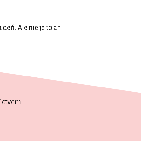
eň. Ale nie je to ani
níctvom