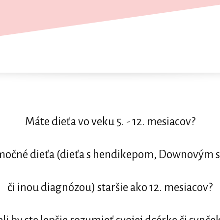
Máte dieťa vo veku 5. - 12. mesiacov?
močné dieťa (dieťa s hendikepom, Downový
či inou diagnózou) staršie ako 12. mesiacov?