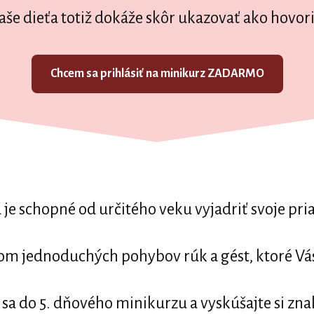
aše dieťa totiž dokáže skôr ukazovať ako hovori
Chcem sa prihlásiť na minikurz ZADARMO
 je schopné od určitého veku vyjadriť svoje pria
om jednoduchých pohybov rúk a gést, ktoré Vá
 sa do 5. dňového minikurzu a vyskúšajte si zna