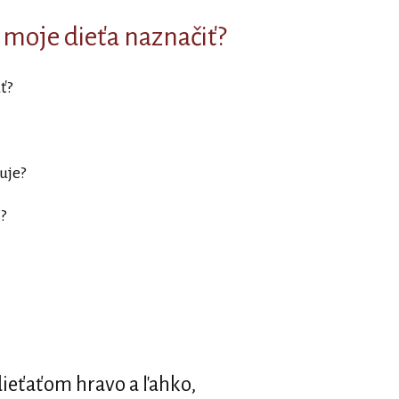
í moje dieťa naznačiť?
ť?
uje?
i?
 dieťaťom hravo a ľahko,