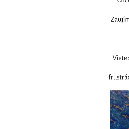
Chce
Zaujím
Viete 
frustrá