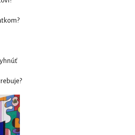
kovi?
ťatkom?
 vyhnúť
trebuje?