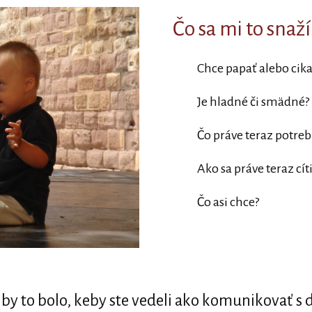
Čo sa mi to snaž
Chce papať alebo cika
Je hladné či smädné?
Čo práve teraz potreb
Ako sa práve teraz cít
Čo asi chce?
é by to bolo, keby ste vedeli ako komunikovať s