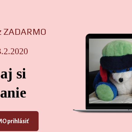
urz ZADARMO
3.2.2020
aj si
anie
 prihlásiť