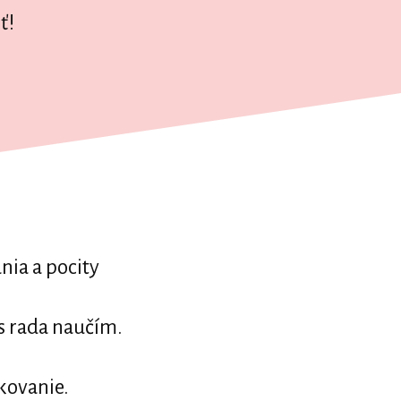
ť!
nia a pocity
s rada naučím.
kovanie.