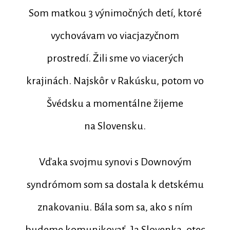
Som matkou 3 výnimočných detí, ktoré
vychovávam vo viacjazyčnom
prostredí. Žili sme vo viacerých
krajinách. Najskôr v Rakúsku, potom vo
Švédsku a momentálne žijeme
na Slovensku.
Vďaka svojmu synovi s Downovým
syndrómom som sa dostala k detskému
znakovaniu. Bála som sa, ako s ním
budeme komunikovať. Ja Slovenka, otec