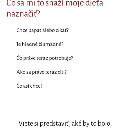
Čo sa mi to snaží moje dieťa
naznačiť?
Chce papať alebo cikať?
Je hladné či smädné?
Čo práve teraz potrebuje?
Ako sa práve teraz cíti?
Čo asi chce?
Viete si predstaviť, aké by to bolo,