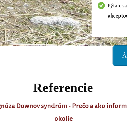
Pýtate sa
akcepto
Á
Referencie
gnóza Downov syndróm - Prečo a ako inform
okolie