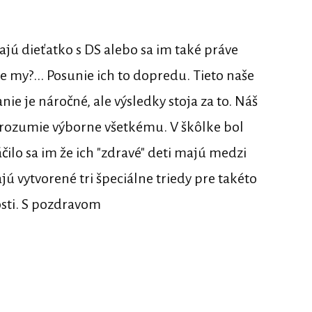
jú dieťatko s DS alebo sa im také práve
e my?... Posunie ich to dopredu. Tieto naše
ie je náročné, ale výsledky stoja za to. Náš
le rozumie výborne všetkému. V škôlke bol
čilo sa im že ich "zdravé" deti majú medzi
jú vytvorené tri špeciálne triedy pre takéto
osti. S pozdravom