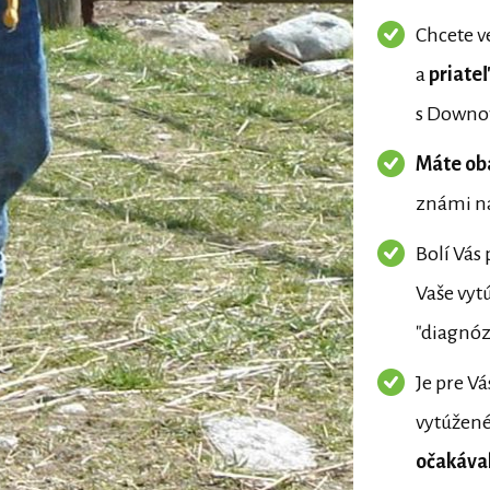
Chcete v
a
priate
s Down
Máte ob
známi na
Bolí Vás 
Vaše vyt
"diagnó
Je pre Vá
vytúžené
očakával