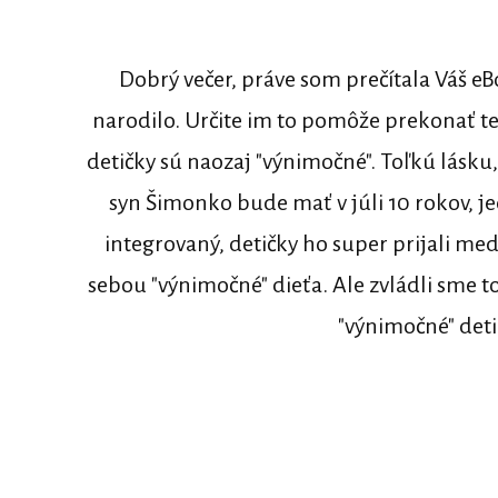
Dobrý večer, práve som prečítala Váš e
narodilo. Určite im to pomôže prekonať ten
detičky sú naozaj "výnimočné". Toľkú lásku,
syn Šimonko bude mať v júli 10 rokov, je
integrovaný, detičky ho super prijali med
sebou "výnimočné" dieťa. Ale zvládli sme to
"výnimočné" deti