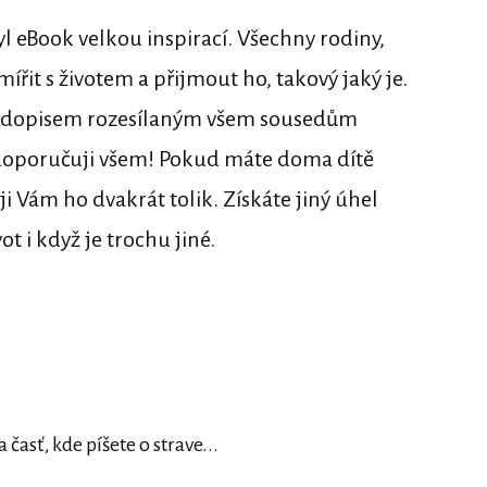
yl eBook velkou inspirací. Všechny rodiny,
mířit s životem a přijmout ho, takový jaký je.
d s dopisem rozesílaným všem sousedům
k doporučuji všem! Pokud máte doma dítě
 Vám ho dvakrát tolik. Získáte jiný úhel
t i když je trochu jiné.
časť, kde píšete o strave...