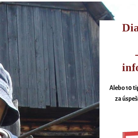
Di
inf
Alebo 10 t
za úspeš