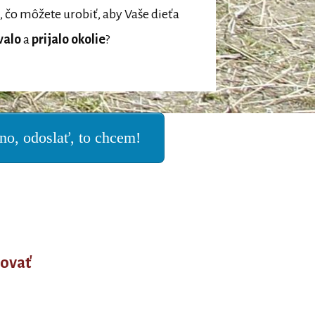
, čo môžete urobiť, aby Vaše dieťa
valo
a
prijalo okolie
?
no, odoslať, to chcem!
ovať