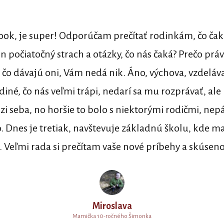
Book, je super! Odporúčam prečítať rodinkám, čo čaka
 počiatočný strach a otázky, čo nás čaká? Prečo práv
 čo dávajú oni, Vám nedá nik. Áno, výchova, vzdelávan
diné, čo nás veľmi trápi, nedarí sa mu rozprávať, a
zi seba, no horšie to bolo s niektorými rodičmi, nepá
. Dnes je tretiak, navštevuje základnú školu, kde ma
. Veľmi rada si prečítam vaše nové príbehy a skúsen
Miroslava
Mamička 10-ročného Šimonka