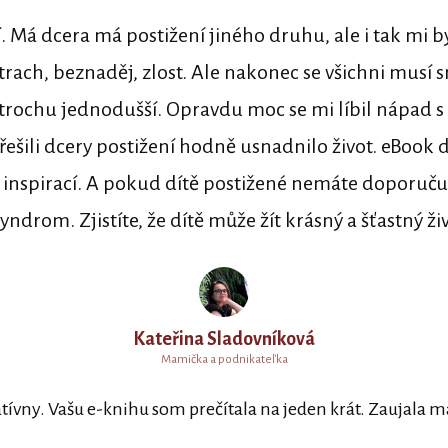
 Má dcera má postižení jiného druhu, ale i tak mi b
trach, beznaděj, zlost. Ale nakonec se všichni musí s
 o trochu jednodušší. Opravdu moc se mi líbil nápa
ešili dcery postižení hodně usnadnilo život. eBoo
nspirací. A pokud dítě postižené nemáte doporučuji
om. Zjistíte, že dítě může žít krásný a šťastný živo
Kateřina Sladovníková
Mamička a podnikateľka
tívny. Vašu e-knihu som prečítala na jeden krát. Zaujala ma 