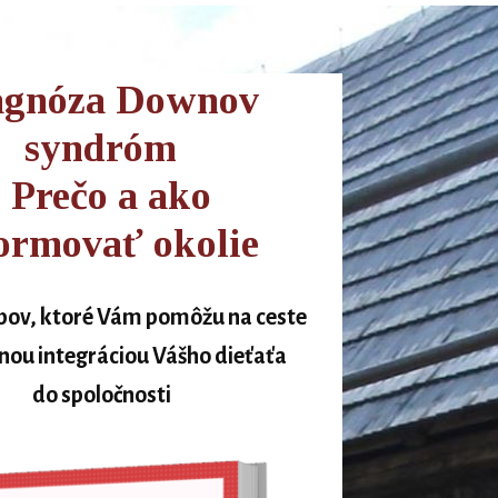
agnóza Downov
syndróm
- Prečo a ako
ormovať okolie
ipov, ktoré Vám pomôžu na ceste
nou integráciou Vášho dieťaťa
do spoločnosti