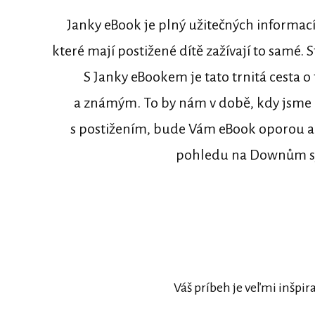
Janky eBook je plný užitečných informací.
které mají postižené dítě zažívají to samé. S
S Janky eBookem je tato trnitá cesta
a známým. To by nám v době, kdy jsme ř
s postižením, bude Vám eBook oporou a i
pohledu na Downům syndr
Váš príbeh je veľmi inšpira